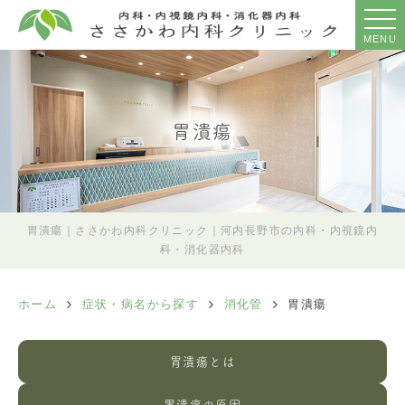
MENU
胃潰瘍
胃潰瘍｜ささかわ内科クリニック｜河内長野市の内科・内視鏡内
科・消化器内科
ホーム
症状・病名から探す
消化管
胃潰瘍
胃潰瘍とは