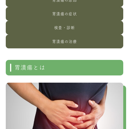
胃潰瘍の原因
胃潰瘍の症状
検査・診断
胃潰瘍の治療
胃潰瘍とは