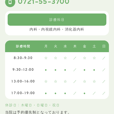
0721-55-3700
診療科目
内科・内視鏡内科・消化器内科
月
火
水
木
金
土
日
診療時間
☆
☆
☆
／
☆
☆
／
8:30-9:30
●
●
●
／
●
●
／
9:30-12:00
☆
☆
☆
／
☆
☆
／
13:00-16:00
●
●
●
／
●
／
／
17:00-19:00
休診日：木曜日・日曜日・祝日
当院は予約優先制となっております。