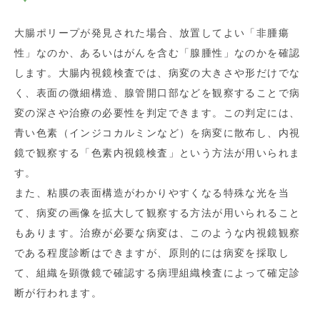
大腸ポリープが発見された場合、放置してよい「非腫瘍
性」なのか、あるいはがんを含む「腺腫性」なのかを確認
します。大腸内視鏡検査では、病変の大きさや形だけでな
く、表面の微細構造、腺管開口部などを観察することで病
変の深さや治療の必要性を判定できます。この判定には、
青い色素（インジコカルミンなど）を病変に散布し、内視
鏡で観察する「色素内視鏡検査」という方法が用いられま
す。
また、粘膜の表面構造がわかりやすくなる特殊な光を当
て、病変の画像を拡大して観察する方法が用いられること
もあります。治療が必要な病変は、このような内視鏡観察
である程度診断はできますが、原則的には病変を採取し
て、組織を顕微鏡で確認する病理組織検査によって確定診
断が行われます。