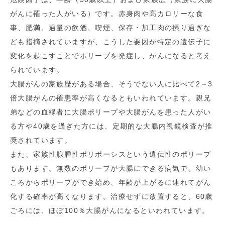
がんに罹った人がいる）です。赤身肉や高カロリーな食
事、肥満、過量の飲酒、喫煙、保存・加工肉の摂り過ぎな
ども指摘されていますが、こうした要因が特定の遺伝子に
変化を起こすことでポリープを発症し、がんになると考え
られています。
大腸がんの家族歴がある場合、そうでない人に比べて2～3
倍大腸がんの罹患率が高くなるともいわれています。親兄
弟などの血縁者に大腸ポリープや大腸がんを患った人がい
る方や40歳を過ぎた方には、定期的な大腸内視鏡検査が推
奨されています。
また、家族性腺腫性ポリポーシスという遺伝性のポリープ
もあります。無数のポリープが大腸にできる病気で、幼い
ころからポリープができ始め、年齢が上がるに連れてがん
化する確率が高くなります。治療せずに放置すると、60歳
ごろには、ほぼ100％大腸がんになるといわれています。