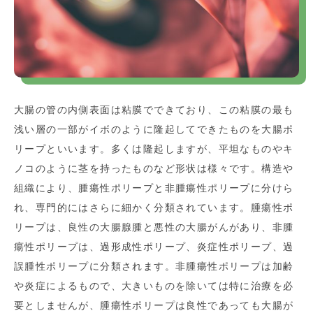
大腸の管の内側表面は粘膜でできており、この粘膜の最も
浅い層の一部がイボのように隆起してできたものを大腸ポ
リープといいます。多くは隆起しますが、平坦なものやキ
ノコのように茎を持ったものなど形状は様々です。構造や
組織により、腫瘍性ポリープと非腫瘍性ポリープに分けら
れ、専門的にはさらに細かく分類されています。腫瘍性ポ
リープは、良性の大腸腺腫と悪性の大腸がんがあり、非腫
瘍性ポリープは、過形成性ポリープ、炎症性ポリープ、過
誤腫性ポリープに分類されます。非腫瘍性ポリープは加齢
や炎症によるもので、大きいものを除いては特に治療を必
要としませんが、腫瘍性ポリープは良性であっても大腸が